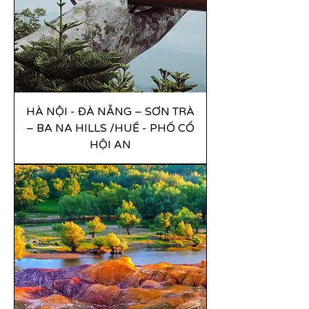
HÀ NỘI - ĐÀ NẴNG – SƠN TRÀ
– BA NA HILLS /HUẾ - PHỐ CỔ
HỘI AN