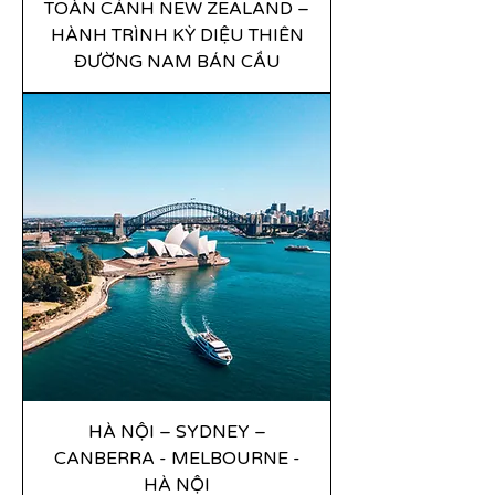
TOÀN CẢNH NEW ZEALAND –
HÀNH TRÌNH KỲ DIỆU THIÊN
ĐƯỜNG NAM BÁN CẦU
HÀ NỘI – SYDNEY –
CANBERRA - MELBOURNE -
HÀ NỘI