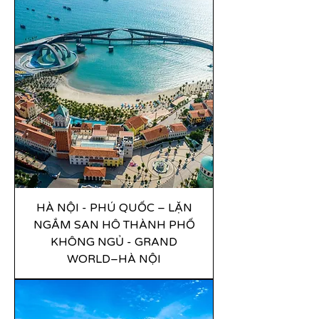
HÀ NỘI - PHÚ QUỐC – LẶN
NGẮM SAN HÔ THÀNH PHỐ
KHÔNG NGỦ - GRAND
WORLD–HÀ NỘI