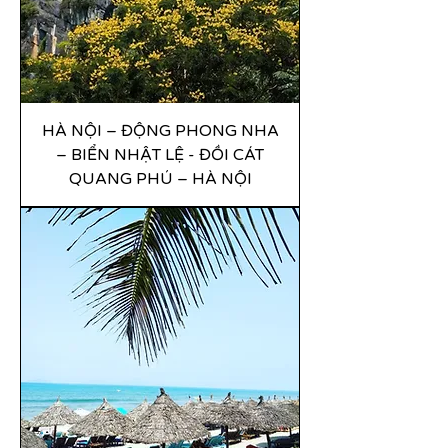
HÀ NỘI – ĐỘNG PHONG NHA
– BIỂN NHẬT LỆ - ĐỒI CÁT
QUANG PHÚ – HÀ NỘI