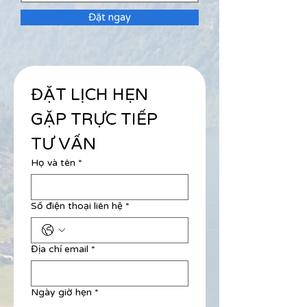
Đặt ngay
ĐẶT LỊCH HẸN 
GẶP TRỰC TIẾP 
TƯ VẤN
Họ và tên
*
Số điện thoại liên hệ
*
Địa chỉ email
*
Ngày giờ hẹn
*