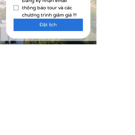
Đăng ký nhận email 
thông báo tour và các 
chương trình giảm giá !!!
Đặt lịch
CÔNG TY CỔ PHẦN LỮ HÀNH NAM
CƯỜNG (NACI HOLIDAYS)