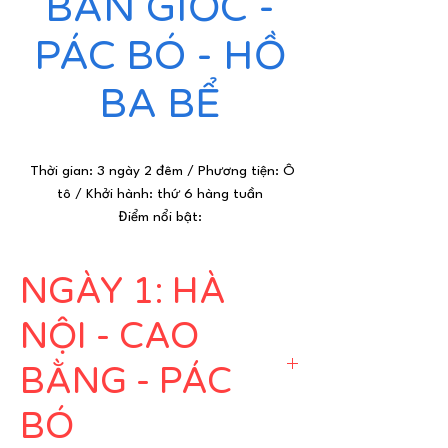
BẢN GIỐC -
PÁC BÓ - HỒ
BA BỂ
Thời gian: 3 ngày 2 đêm / Phương tiện: Ô
tô / Khởi hành: thứ 6 hàng tuần
Điểm nổi bật:
NGÀY 1: HÀ
NỘI - CAO
✔
Thăm thác nước lớn thứ 4 trong 10
BẰNG - PÁC
thác nước lớn nhất trên thế giới nằm giữa
đường biên hai quốc gia
BÓ
✔
Thăm di tích Pác Bó với dòng suối
trong như ngọc và chụp hình cột mốc km0