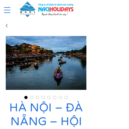
HÀ NỘI – ĐÀ
NẴNG – HỘI