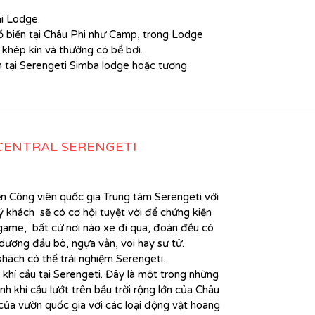
i Lodge.
iến tại Châu Phi như Camp, trong Lodge
 khép kín và thường có bể bơi.
m
tại Serengeti Simba lodge
hoặc tương
 CENTRAL SERENGETI
ến Công viên quốc gia Trung tâm Serengeti với
 khách sẽ có cơ hội tuyệt vời để chứng kiến ​​
i game, bất cứ nơi nào xe đi qua, đoàn đều có
dương đầu bò, ngựa vằn, voi hay sư tử.
khách có thể trải nghiệm Serengeti.
khí cầu tại Serengeti. Đây là một trong những
nh khí cầu lướt trên bầu trời rộng lớn của Châu
 của vườn quốc gia với các loại động vật hoang