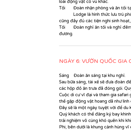
loài động vật có vú khác.
Tối Đoàn nhận phòng và ăn tối tạ
Lodge là hình thức lưu trú phổ b
cũng đầy đủ các tiện nghi sinh hoạt,
Tối Đoàn nghỉ ăn tối và nghỉ đê
đương.
NGÀY 6: VƯỜN QUỐC GIA
Sáng Đoàn ăn sáng tại khu nghỉ.
Sau bữa sáng, tài xế sẽ đưa đoàn đ
các hộp
đồ
ăn trưa đã đóng gói. Quý
Cuộc di cư vĩ đại và tham gia safar
thể gặp động vật hoang dã như linh 
Đây sẽ là một ngày tuyệt vời để du 
Quý khách có thể đăng ký bay khinh 
trải nghiệm vô cùng khó quên khi khi
Phi, bên dưới là khung cảnh hùng vĩ