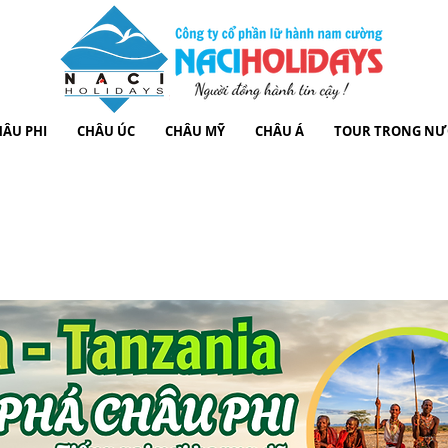
HÂU PHI
CHÂU ÚC
CHÂU MỸ
CHÂU Á
TOUR TRONG N