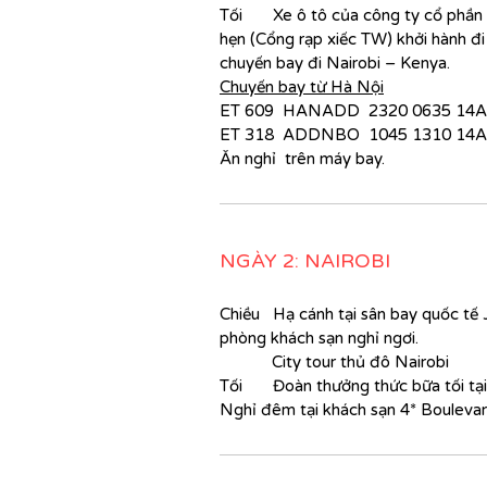
Tối Xe
ô tô của công ty cổ phần
hẹn (Cổng rạp xiếc TW) khởi hành đi
q
chuyến bay đi Nairobi – Kenya.
Chuyến bay từ
Hà Nội
n
ET 609 HANADD 2320 0635 14
s
ET 318 ADDNBO 1045 1310 14
đ
Ăn nghỉ trên máy bay.
c
k
NGÀY 2: NAIROBI
b
Chiều Hạ cánh tại sân bay quốc tế
c
phòng khách sạn nghỉ ngơi.
City tour thủ đô Nairobi
Tối Đoàn thưởng thức bữa tối tại
Nghỉ đêm tại khách sạn
4*
Bouleva