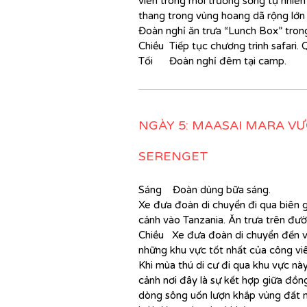
viên trong môi trường sống tự nhiên 
thang trong vùng hoang dã rộng lớn 
Đoàn nghỉ ăn trưa “Lunch Box” tron
Chiều Tiếp tục chương trình safari. 
Tối Đoàn nghỉ đêm tại camp.
NGÀY 5: MAASAI MARA V
SERENGET
Sáng Đoàn dùng bữa sáng.
Xe đưa đoàn di chuyển đi qua biên g
cảnh vào Tanzania. Ăn trưa trên đườ
Chiều
Xe đưa đoàn di chuyển
đến v
những khu vực tốt nhất của công viê
Khi mùa thú di cư đi qua khu vực n
cảnh nơi đây là sự kết hợp giữa đồ
dòng sông uốn lượn khắp vùng đất nà