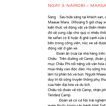
NGÀY 3: NAIROBI – MAAS
Sáng Sau bữa sáng tại khách sạn, 
Maasai Mara. (Khoảng 5 giờ chạy xe
kiến ​​thức về động vật và thiên nhi
đó sẽ cung cấp cho quý vị nhiều thôn
Xe safari có 6 hoặc 8 ghế cạnh cửa 
bên trong công viên, nóc xe sẽ được
động vật ở gần xe.
Đoàn ăn trưa tại nhà hàng trên 
Chiều Trên đường về Camp, đoàn g
mục Châu
Phi
nổi tiếng với văn hóa
múa nhảy cao độc đáo
. Họ sống tr
làm từ phân bò và bùn. Người Maasai
duy trì lối sống truyền thống phụ th
của hiện đại hóa và du lịch
.
Chiều tối đoàn về tới Camp, nhận ph
Tended Camp
.
Đoàn sẽ có cơ hội trải nghiệm ngủ
quen thuộc trong các hành trình Safa