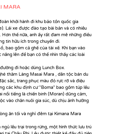
AI MARA
đoàn k
hởi hành đi khu bảo tồn quốc gia
). Lái xe
được đào tạo bài bản và có nhiều
ên. Hơn thế nữa, anh ấy rất đam mê những điều
g tin hữu ích trong chuyến đi.
sổ, bao gồm cả ghế của tài xế. Khi bạn vào
 nâng lên để bạn có thể nhìn thấy các loài
đường đi hoặc dùng Lunch Box.
hé thăm Làng Masai Mara ,
dân tộc bán du
 đặc sắc, trang phục màu đỏ rực rỡ và điệu
ong các khu định cư "Boma" bao gồm túp lều
 nổi tiếng là chiến binh (Moran) dũng cảm,
uộc vào chăn nuôi gia súc, dù chịu ảnh hưởng
òng ăn tối và nghỉ đêm tại
Kimana Mara
 lều trại trong rừng, một hình thức lưu trú
ri tại Châu Phi. Lều được thiết kế đầy đủ tiện