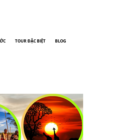
ƯỚC
TOUR ĐẶC BIỆT
BLOG