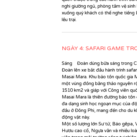
nghi giường ngủ, phòng tắm vệ sinh 
xuống quý khách có thể nghe tiếng L
lều trại.
NGÀY 4: SAFARI GAME T
Sáng Đoàn dùng bữa sáng trong 
Đoàn lên xe bắt đầu hành trình safar
Masai Mara.
Khu bảo tồn quốc gia 
một vùng đồng bằng thảo nguyên rộng
1510 km2 và giáp với Công viên quố
Masai Mara là thiên đường bảo tồn 
đa dạng sinh học ngoạn mục của độn
đầu ở Đông Phi, mang đến cho du k
động vật này.
Một số lượng lớn Sư tử, Báo gêpa, V
Hươu cao cổ, Ngựa vằn và nhiều loà