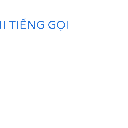
 TIẾNG GỌI
C
ở
ận
ừ