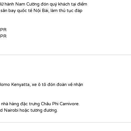
 lữ hành Nam Cường đón quý khách tại điểm
khu
bảo tồn quốc gia Maasai Mara nổi tiếng trên thế giới, tới Vư
 sân bay quốc tế Nội Bài, làm thủ tục đáp
uốc gia Serengeti nơi thường diễn ra cuộc đại di cư của hàng tri
con linh dương đầu bò vào tháng 8 hàng năm, hay ghé chơi Miện
úi lửa Ngorongoro, nơi có vô vàn loài thú như chim hồng hạc, vo
APR
ư tử, hay báo hoa.
. Hành
trình đi safari
sẽ luôn
có
hướng dẫn vi
APR
ịa phương chuyên nghiệp
đồng hành, đoàn cũng
sẽ
có
trải
nghi
độc đáo
nghỉ
trong các trại lều, khách sạn có vị trí tốt với các tiệ
nghi phòng tắm riêng, tất cả đều được các nhóm khác
h
trước củ
húng tôi ghé thăm thường xuyên và đánh giá cao.
Rất có thể q
hách sẽ nghe thấy tiếng linh cẩu kêu hoặc tiếng động vật khác v
an đêm nhưng tuyệt đối an toàn. Khi trời tối, quý khách được m
người canh gác dẫn vào lều. Trong mỗi lều đều có còi để gọi ngườ
 Jomo Kenyatta, xe ô tô đón đoàn về nhận
anh. Ngủ dưới tấm bạt trong công viên bảo tồn cũng
là trải nghi
độc đáo một Châu Phi thật sự!
 nhà hàng đặc trưng Châu Phi
Carnivore.
rd
Nairobi hoặc tương đương.