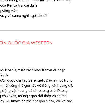
của chúng, không bị giới hạn và tự do đi lang
của Kenya trải dài dặm.
g công viên
Quay về camp nghỉ ngơi, ăn tối
ƯỜN QUỐC GIA WESTERN
iới Isbania, xuất cảnh khỏi Kenya và nhập
ng đi.
ườn quốc gia Tây Serengeti. Đây là một trong
n nổi tiếng thế giới này về động vật hoang dã.
ày, động vật hoang dã rất phong phú. Phong
ng cỏ xavan, những ngọn đồi thấp và những
y. Du khách có thể bắt gặp sư tử, voi và các