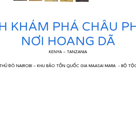
H KHÁM PHÁ CHÂU PHI
NƠI HOANG DÃ
KENYA – TANZANIA
THỦ ĐÔ NAIROBI – KHU BẢO TỒN QUỐC GIA MAASAI MARA - BỘ TỘ
MAASAI MARA - VƯỜN QUỐC GIA SERENGETI – MIỆNG NÚI LỬA
NGORONGORO – KARATU - ARUSHA – KILIMANJARO
*************
(
10
ngày/
9
đêm bao gồm thời gian bay )
Hàng không: Ethiopian
airlines 4*
Khởi hành
:
10/06, 08/07, 05/08, 09/09/2026
Kenya & Tanzania
được biết đến là
2
quốc gia đi Safari tốt nhất 
hâu Phi
.
Trong chuyến đi này, du
khách
của chúng tôi
sẽ được t
hưởng thiên nhiên
100%
và cuộc sống hoang dã của Châu Phi, t