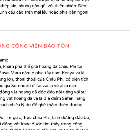
khép kín, nhưng gần gũi với thiên nhiên. Đêm
inh cẩu cào trên mái lều hoặc phía bên ngoài
RONG CÔNG VIÊN BẢO TỒN
Camp.
i, khám phá thế giới hoang dã Châu Phi tại
Masai Mara nằm ở phía tây nam Kenya và là
 lớn, thoai thoải của Châu Phi, có diện tích
c gia Serengeti ở Tanzania về phía nam.
động vật hoang dã độc đáo nổi tiếng với sự
g vật hoang dã và là địa điểm Safari hàng
hách nhiều lý do để ghé thăm thiên đường
oi, Tê giác, Trâu châu Phi, Linh dương đầu bò,
i động vật khác được tìm thấy trong công