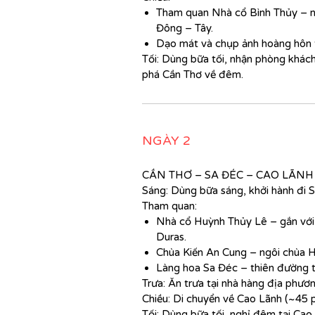
Tham quan Nhà cổ Bình Thủy – ng
Đông – Tây.
Dạo mát và chụp ảnh hoàng hôn t
Tối: Dùng bữa tối, nhận phòng khác
phá Cần Thơ về đêm.
NGÀY 2
CẦN THƠ – SA ĐÉC – CAO LÃNH
Sáng: Dùng bữa sáng, khởi hành đi 
Tham quan:
Nhà cổ Huỳnh Thủy Lê – gắn với 
Duras.
Chùa Kiến An Cung – ngôi chùa H
Làng hoa Sa Đéc – thiên đường t
Trưa: Ăn trưa tại nhà hàng địa phươn
Chiều: Di chuyển về Cao Lãnh (~45 p
Tối: Dùng bữa tối, nghỉ đêm tại Cao