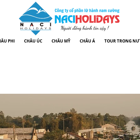
HÂU PHI
CHÂU ÚC
CHÂU MỸ
CHÂU Á
TOUR TRONG N