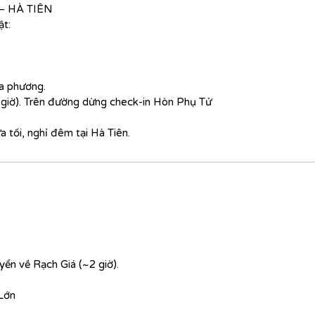
– HÀ TIÊN
ật:
ịa phương.
3 giờ). Trên đường dừng check-in Hòn Phụ Tử
 tối, nghỉ đêm tại Hà Tiên.
yển về Rạch Giá (~2 giờ).
Lớn