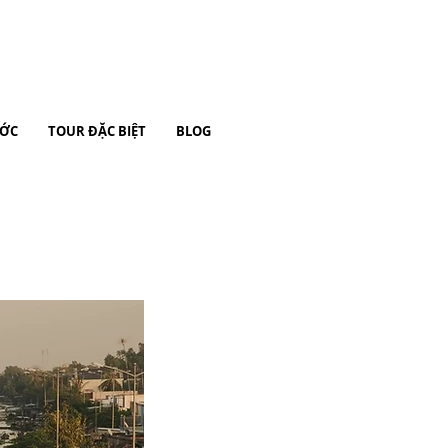
ƯỚC
TOUR ĐẶC BIỆT
BLOG