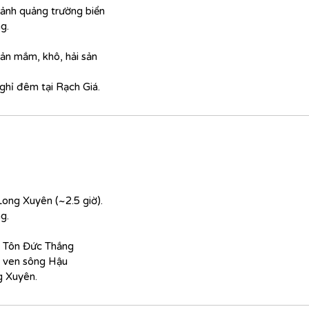
 ảnh quảng trường biển
g.
ản mắm, khô, hải sản
nghỉ đêm tại Rạch Giá.
Long Xuyên (~2.5 giờ).
g.
h Tôn Đức Thắng
 ven sông Hậu
g Xuyên.