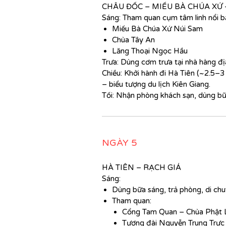
CHÂU ĐỐC – MIẾU BÀ CHÚA XỨ 
Sáng: Tham quan cụm tâm linh nổi b
Miếu Bà Chúa Xứ Núi Sam
Chùa Tây An
Lăng Thoại Ngọc Hầu
Trưa: Dùng cơm trưa tại nhà hàng đ
Chiều: Khởi hành đi Hà Tiên (~2.5–
– biểu tượng du lịch Kiên Giang.
Tối: Nhận phòng khách sạn, dùng bữa
NGÀY 5
HÀ TIÊN – RẠCH GIÁ
Sáng:
Dùng bữa sáng, trả phòng, di chu
Tham quan:
Cổng Tam Quan – Chùa Phật 
Tượng đài Nguyễn Trung Trực