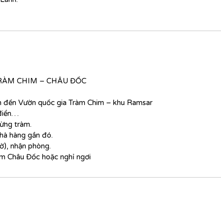
RÀM CHIM – CHÂU ĐỐC
h đến Vườn quốc gia Tràm Chim – khu Ramsar
 điển…
rừng tràm.
 nhà hàng gần đó.
ờ), nhận phòng.
êm Châu Đốc hoặc nghỉ ngơi