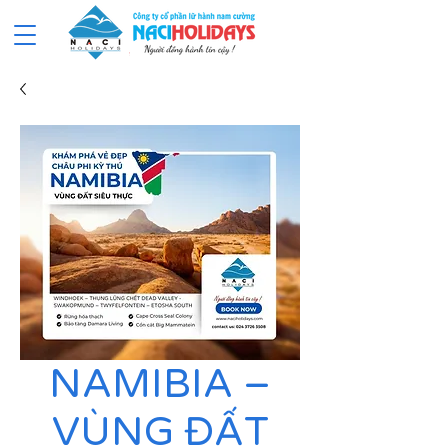
NAMIBIA –
VÙNG ĐẤT